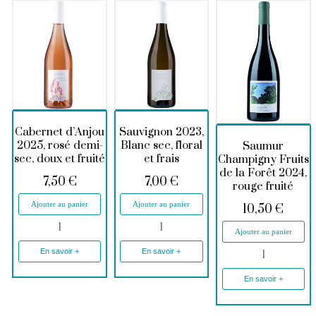
Cabernet d’Anjou
Sauvignon 2023,
2025, rosé demi-
Blanc sec, floral
Saumur
sec, doux et fruité
et frais
Champigny Fruits
de la Forêt 2024,
7,50
€
7,00
€
rouge fruité
Ajouter au panier
Ajouter au panier
10,50
€
Ajouter au panier
En savoir +
En savoir +
En savoir +