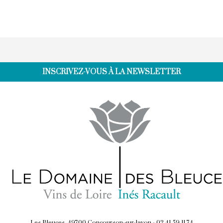
Les Bleuces, 49700 Concourson-sur-layon -
02 41 59 11 74